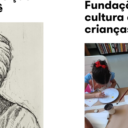
Fundaçã
ê
cultura
criança