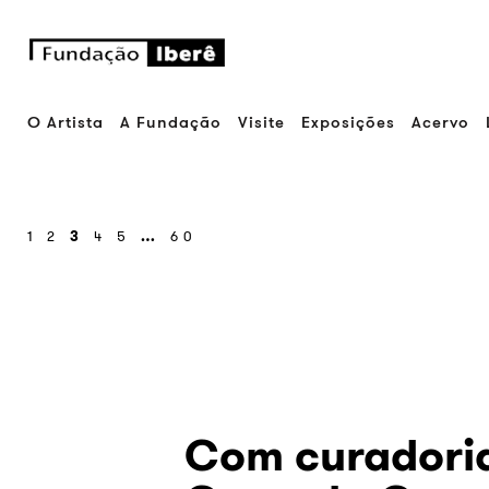
O Artista
A Fundação
Visite
Exposições
Acervo
1
2
3
4
5
…
60
Com curadori