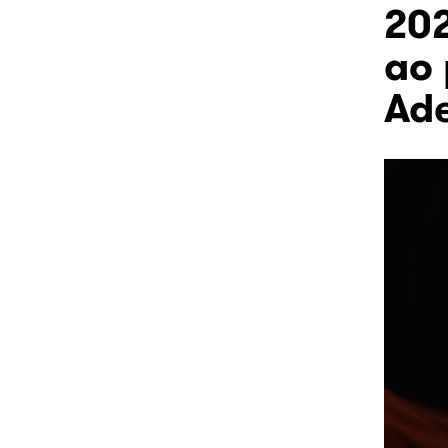
20
ao 
Ad