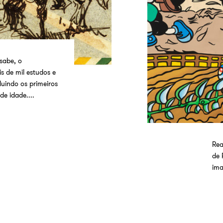
sabe, o
s de mil estudos e
luindo os primeiros
de idade....
Rea
de 
ima