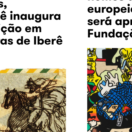
s,
europei
ê inaugura
será ap
ição em
Fundaçã
as de Iberê