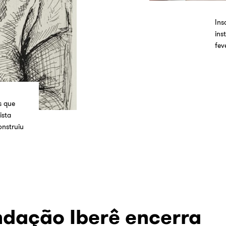
Ins
ins
fev
s que
ista
nstruiu
dação Iberê encerra