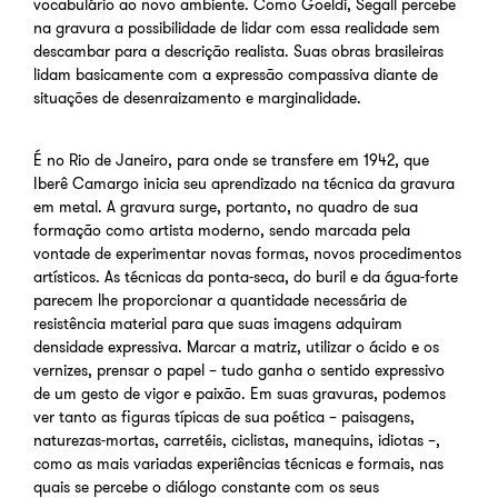
vocabulário ao novo ambiente. Como Goeldi, Segall percebe
na gravura a possibilidade de lidar com essa realidade sem
descambar para a descrição realista. Suas obras brasileiras
lidam basicamente com a expressão compassiva diante de
situações de desenraizamento e marginalidade.
É no Rio de Janeiro, para onde se transfere em 1942, que
Iberê Camargo inicia seu aprendizado na técnica da gravura
em metal. A gravura surge, portanto, no quadro de sua
formação como artista moderno, sendo marcada pela
vontade de experimentar novas formas, novos procedimentos
artísticos. As técnicas da ponta-seca, do buril e da água-forte
parecem lhe proporcionar a quantidade necessária de
resistência material para que suas imagens adquiram
densidade expressiva. Marcar a matriz, utilizar o ácido e os
vernizes, prensar o papel – tudo ganha o sentido expressivo
de um gesto de vigor e paixão. Em suas gravuras, podemos
ver tanto as figuras típicas de sua poética – paisagens,
naturezas-mortas, carretéis, ciclistas, manequins, idiotas –,
como as mais variadas experiências técnicas e formais, nas
quais se percebe o diálogo constante com os seus