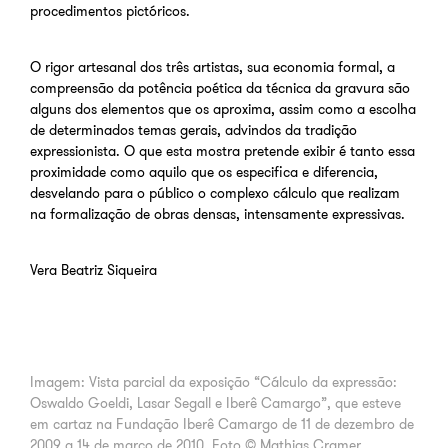
procedimentos pictóricos.
O rigor artesanal dos três artistas, sua economia formal, a
compreensão da potência poética da técnica da gravura são
alguns dos elementos que os aproxima, assim como a escolha
de determinados temas gerais, advindos da tradição
expressionista. O que esta mostra pretende exibir é tanto essa
proximidade como aquilo que os especifica e diferencia,
desvelando para o público o complexo cálculo que realizam
na formalização de obras densas, intensamente expressivas.
Vera Beatriz Siqueira
Imagem:
Vista parcial da exposição “Cálculo da expressão:
Oswaldo Goeldi, Lasar Segall e Iberê Camargo”, que esteve
em cartaz na Fundação Iberê Camargo de 11 de dezembro de
2009 a 14 de março de 2010. Foto © Mathias Cramer