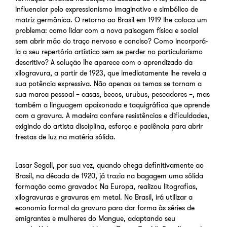
influenciar pelo expressionismo imaginativo e simbólico de
matriz germânica. O retorno ao Brasil em 1919 lhe coloca um
problema: como lidar com a nova paisagem física e social
sem abrir mão do traço nervoso e conciso? Como incorporá-
la a seu repertório artístico sem se perder no particularismo
descritivo? A solução lhe aparece com o aprendizado da
xilogravura, a partir de 1923, que imediatamente lhe revela a
sua potência expressiva. Não apenas os temas se tornam a
sua marca pessoal – casas, becos, urubus, pescadores –, mas
também a linguagem apaixonada e taquigráfica que aprende
com a gravura. A madeira confere resistências e dificuldades,
exigindo do artista disciplina, esforço e paciência para abrir
frestas de luz na matéria sólida.
Lasar Segall, por sua vez, quando chega definitivamente ao
Brasil, na década de 1920, já trazia na bagagem uma sólida
formação como gravador. Na Europa, realizou litografias,
xilogravuras e gravuras em metal. No Brasil, irá utilizar a
economia formal da gravura para dar forma às séries de
emigrantes e mulheres do Mangue, adaptando seu