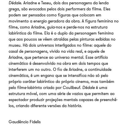
Dédale
. Ariadne e Teseu, dois dos personagens da lenda
grega, são evocados pelos dois
performers
do filme. Eles
podem ser pensados como figuras que colocam em
movimento a energia geradora da obra. A figura feminina no
filme, como Ariadne, guia-nos e perde-nos na estrutura
labiríntica do filme. Ela é o duplo da personagem feminina
que aos poucos se vêem atraídas pelas pinturas exibidas no
museu. Há dois universos interligados no filme: aquele do
casal de
personagens
,
vivido na vida real, e aquele de
Ariadne, que pertence ao universo mental. Esse artifício
cinemático é desenvolvido na obra em dois tempos que
interferem um no outro. O fio de Ariadne, a continuidade
cinemática, é um engano que se intensifica não só pelo
próprio caráter labiríntico do próprio cinema, mas também
pelo filme-labirinto criado por Coulibeuf.
Dédale
é uma
estrutura móvel, com uma série de vazios que permitem ao
espectador produzir projeções mentais capazes de preenchê-
los, criando diferente versões da
história
.
Gaudêncio Fidelis