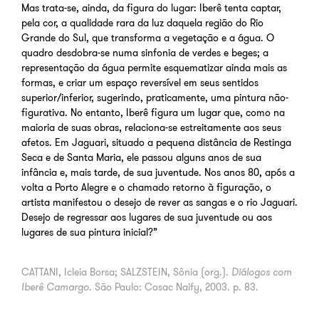
Mas trata-se, ainda, da figura do lugar: Iberê tenta captar,
pela cor, a qualidade rara da luz daquela região do Rio
Grande do Sul, que transforma a vegetação e a água. O
quadro desdobra-se numa sinfonia de verdes e beges; a
representação da água permite esquematizar ainda mais as
formas, e criar um espaço reversível em seus sentidos
superior/inferior, sugerindo, praticamente, uma pintura não-
figurativa. No entanto, Iberê figura um lugar que, como na
maioria de suas obras, relaciona-se estreitamente aos seus
afetos. Em Jaguari, situado a pequena distância de Restinga
Seca e de Santa Maria, ele passou alguns anos de sua
infância e, mais tarde, de sua juventude. Nos anos 80, após a
volta a Porto Alegre e o chamado retorno à figuração, o
artista manifestou o desejo de rever as sangas e o rio Jaguari.
Desejo de regressar aos lugares de sua juventude ou aos
lugares de sua pintura inicial?”
CATTANI, Icleia Borsa; SALZSTEIN, Sônia (org.).
Diálogos com
Iberê Camargo
. São Paulo: Cosac Naify, 2003. p. 83.