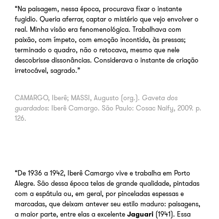
“Na paisagem, nessa época, procurava fixar o instante
fugidio. Queria aferrar, captar o mistério que vejo envolver o
real. Minha visão era fenomenológica. Trabalhava com
paixão, com ímpeto, com emoção incontida, às pressas;
terminado o quadro, não o retocava, mesmo que nele
descobrisse dissonâncias. Considerava o instante de criação
irretocável, sagrado.”
CAMARGO, Iberê; MASSI, Augusto (org.).
Gaveta dos
guardados
: Iberê Camargo. São Paulo: Cosac Naify, 2009. p.
126.
“De 1936 a 1942, Iberê Camargo vive e trabalha em Porto
Alegre. São dessa época telas de grande qualidade, pintadas
com a espátula ou, em geral, por pinceladas espessas e
marcadas, que deixam antever seu estilo maduro: paisagens,
a maior parte, entre elas a excelente
Jaguari
(1941). Essa