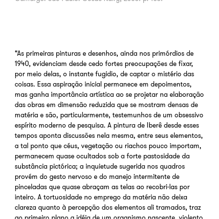
“As primeiras pinturas e desenhos, ainda nos primórdios de
1940, evidenciam desde cedo fortes preocupações de fixar,
por meio delas, o instante fugidio, de captar o mistério das
coisas. Essa aspiração inicial permanece em depoimentos,
mas ganha importância artística ao se projetar na elaboração
das obras em dimensão reduzida que se mostram densas de
matéria e são, particularmente, testemunhos de um obsessivo
espírito moderno de pesquisa. A pintura de Iberê desde esses
tempos aponta discussões nela mesma, entre seus elementos,
a tal ponto que céus, vegetação ou riachos pouco importam,
permanecem quase ocultados sob a forte pastosidade da
substância pictórica; a inquietude sugerida nos quadros
provém do gesto nervoso e do manejo intermitente de
pinceladas que quase abraçam as telas ao recobri-las por
inteiro. A tortuosidade no emprego da matéria não deixa
clareza quanto à percepção dos elementos ali tramados, traz
ao primeiro plano a idéia de um organismo nascente, violento