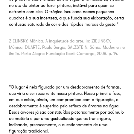
no ato do pintor ao fazer pintura, instável para quem se
defronta com eles. O trágico inculcado nesses pequenos
quadros é a sua incerteza, a que funda sua elaboração, certa
confusão saturada de cor e das rápidas marcas do gesto.”
ZIELINSKY, Mônica. A inquietude da arte. In: ZIELINSKY,
Mônica; DUARTE, Paulo Sergio; SALZSTEIN, Sônia.
Moderno no
limite
. Porto Alegre: Fundação Iberê Camargo, 2008. p. 14.
“O lugar é nela figurado por um desdobramento de formas,
que viria a ser recorrente nessa pintura. Nessa primeira fase,
em que existe, ainda, um compromisso com a figuração, o
desdobramento é sugerido pelo reflexo de árvores na água.
Essas árvores já são constituídas pictoricamente por acúmulo
de matéria e por uma gestualidade que as transfigura,
indicando, precocemente, o questionamento de uma
figuração tradicional.