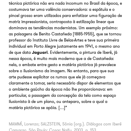
técnica pictórica não era nada incomum no Brasil da época, e
costumava ter uma valência conservadora: a espátula e o
pincel grosso eram utilizados para enfatizar uma figuração de
matriz impressionista, contraposta à estilização linear que
dominava as tendências modernistas. Um exemplo próximo:
as paisagens de Benito Castañeda [1885-1955], que se tornou
professor do Instituto Livre de Belas-Artes e teve sua primeira
individual em Porto Alegre justamente em 1941, o mesmo ano
de que data
Jaguari
. Evidentemente, a pintura de Iberê, já
nessa época, é muito mais moderna que a de Castañeda:
nela, o embate entre gesto e matéria pictórica já prevalece
sobre o ilusionismo da imagem. No entanto, para que sua
arte pudesse explicitar os rumos que ele já começava
claramente a tomar, seria necessário dispor de elementos que
o ambiente gaúcho da época não lhe proporcionava: em
particular, a passagem da concepção da tela como espaço
ilusionista à de um plano, ou anteparo, sobre a qual a
matéria pictórica se apóia. […]”
MAMMÍ, Lorenzo; SALZSTEIN, Sônia (org.).
Diálogos com Iberê
Camargo
. São Paulo: Cosac Naify, 2003. p. 153.