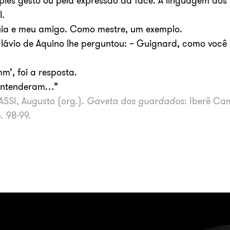
ples gesto ou pela expressão da face. A linguagem dos 
.
uia e meu amigo. Como mestre, um exemplo.
o Flávio de Aquino lhe perguntou: – Guignard, como voc
m’, foi a resposta.
 entenderam…”
SSI, Augusto (org.).
Gaveta dos guardados
: Iberê Ca
. 98-99.