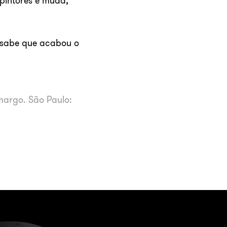
pintores é muda,
ê sabe que acabou o
margo. São Paulo: