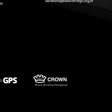
secretaria@iberecamargo.org.br
ão