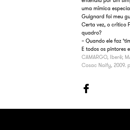
entendia por um sim
uma mímica especial
Guignard foi meu g
Certa vez, o crític
quadro?
– Quando ele faz ‘tim
E todos os pintores
CAMARGO, Iberê; MA
Cosac Naify, 2009. p