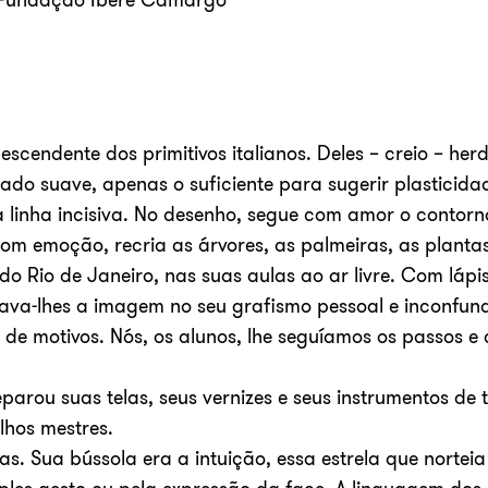
scendente dos primitivos italianos. Deles – creio – he
ado suave, apenas o suficiente para sugerir plasticida
a linha incisiva. No desenho, segue com amor o contorn
om emoção, recria as árvores, as palmeiras, as plantas,
o Rio de Janeiro, nas suas aulas ao ar livre. Com lápi
xava-lhes a imagem no seu grafismo pessoal e inconfundí
de motivos. Nós, os alunos, lhe seguíamos os passos e
eparou suas telas, seus vernizes e seus instrumentos de
lhos mestres.
s. Sua bússola era a intuição, essa estrela que norteia 