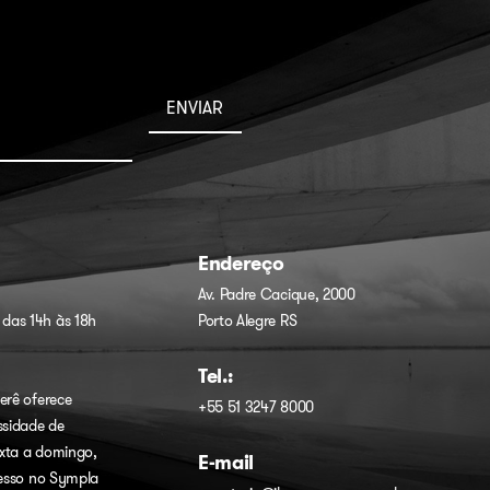
Endereço
Av. Padre Cacique, 2000
 das 14h às 18h
Porto Alegre RS
Tel.:
erê oferece
+55 51 3247 8000
ssidade de
xta a domingo,
E-mail
resso no
Sympla