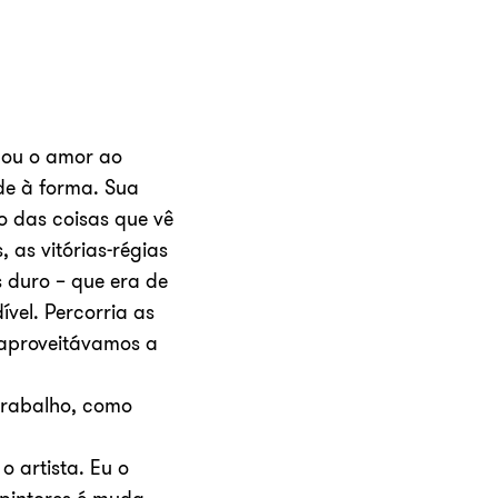
rdou o amor ao
de à forma. Sua
o das coisas que vê
 as vitórias-régias
s duro – que era de
vel. Percorria as
 aproveitávamos a
 trabalho, como
o artista. Eu o