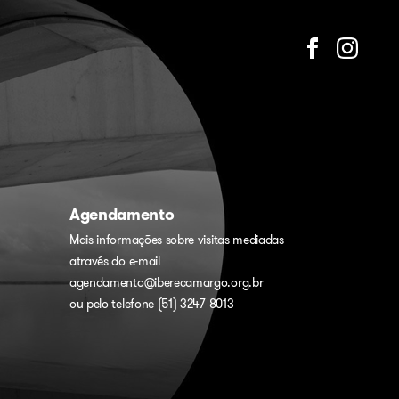
Agendamento
Mais informações sobre visitas mediadas
através do e-mail
agendamento@iberecamargo.org.br
ou pelo telefone (51) 3247 8013