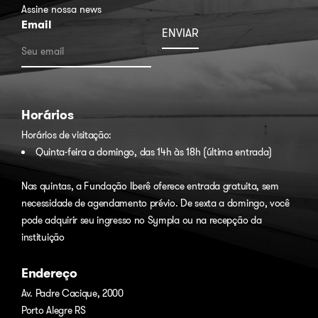
Assine nossa news
Email
Horários
Horários de visitação:
Quinta-feira a domingo, das 14h às 18h (última entrada)
Nas quintas, a Fundação Iberê oferece entrada gratuita, sem
necessidade de agendamento prévio. De sexta a domingo, você
pode adquirir seu ingresso no
Sympla
ou na recepção da
instituição
Endereço
Av. Padre Cacique, 2000
Porto Alegre RS