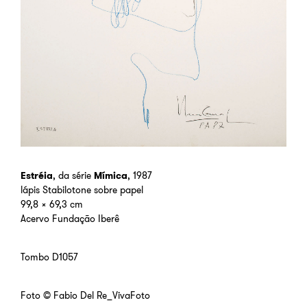
Estréia
, da série
Mímica
, 1987
lápis Stabilotone sobre papel
99,8 x 69,3 cm
Acervo Fundação Iberê
Tombo D1057
Foto © Fabio Del Re_VivaFoto