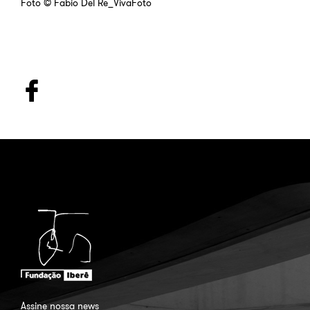
Foto © Fabio Del Re_VivaFoto
Assine nossa news