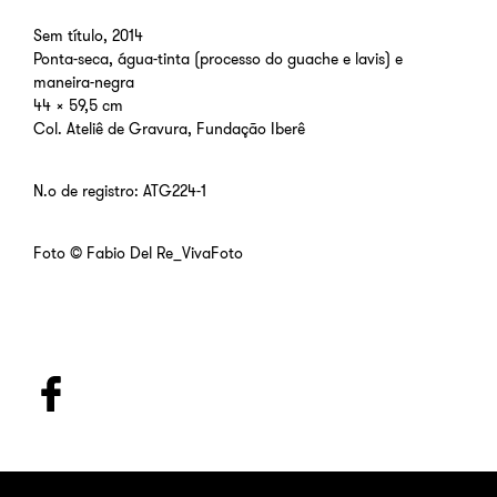
Sem título, 2014
Ponta-seca, água-tinta (processo do guache e lavis) e
maneira-negra
44 x 59,5 cm
Col. Ateliê de Gravura, Fundação Iberê
N.º de registro: ATG224-1
Foto © Fabio Del Re_VivaFoto