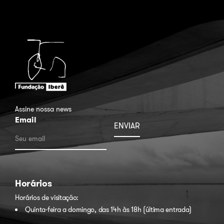
Assine nossa news
Email
Horários
Horários de visitação:
Quinta-feira a domingo, das 14h às 18h (última entrada)