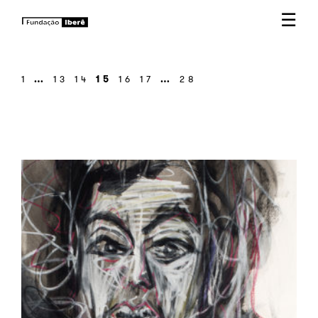
☰
1
…
13
14
15
16
17
…
28